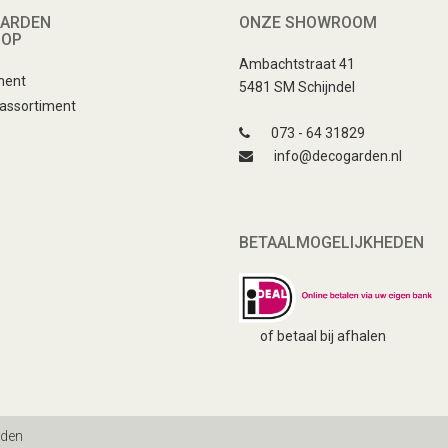
ARDEN
ONZE SHOWROOM
HOP
Ambachtstraat 41
ment
5481 SM Schijndel
 assortiment
073 - 64 31829
info@decogarden.nl
BETAALMOGELIJKHEDEN
of betaal bij afhalen
uden