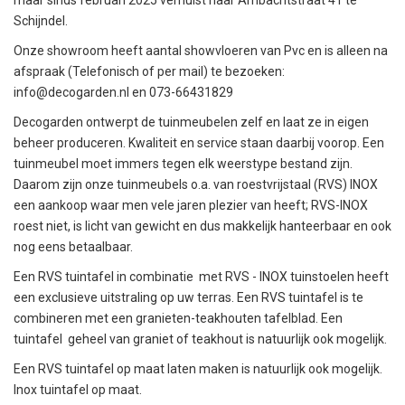
maar sinds februari 2025 verhuist naar Ambachtstraat 41 te
Schijndel.
Onze showroom heeft aantal showvloeren van Pvc en is alleen na
afspraak (Telefonisch of per mail) te bezoeken:
info@decogarden.nl
en 073-66431829
Decogarden ontwerpt de tuinmeubelen zelf en laat ze in eigen
beheer produceren. Kwaliteit en service staan daarbij voorop. Een
tuinmeubel moet immers tegen elk weerstype bestand zijn.
Daarom zijn onze tuinmeubels o.a. van roestvrijstaal (RVS) INOX
een aankoop waar men vele jaren plezier van heeft; RVS-INOX
roest niet, is licht van gewicht en dus makkelijk hanteerbaar en ook
nog eens betaalbaar.
Een RVS tuintafel in combinatie met RVS - INOX tuinstoelen heeft
een exclusieve uitstraling op uw terras. Een RVS tuintafel is te
combineren met een granieten-teakhouten tafelblad. Een
tuintafel geheel van graniet of teakhout is natuurlijk ook mogelijk.
Een RVS tuintafel op maat laten maken is natuurlijk ook mogelijk.
Inox tuintafel op maat.