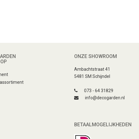
ARDEN
ONZE SHOWROOM
HOP
Ambachtstraat 41
ment
5481 SM Schijndel
 assortiment
073 - 64 31829
info@decogarden.nl
BETAALMOGELIJKHEDEN