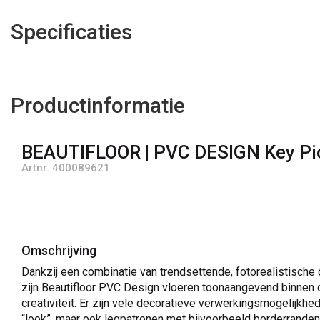
Specificaties
Productinformatie
BEAUTIFLOOR | PVC DESIGN Key Pi
Artnr. 400089621
Omschrijving
Dankzij een combinatie van trendsettende, fotorealistische
zijn Beautifloor PVC Design vloeren toonaangevend binnen 
creativiteit. Er zijn vele decoratieve verwerkingsmogelijkhe
“look”, maar ook legpatronen met bijvoorbeeld borderranden